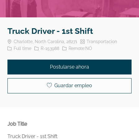
Truck Driver - 1st Shift
Ubicación
Categoría
Charlotte, North Carolina, 28271
Transportacion
El tipo de trabajo
Identificación del trabajo
Full time
R-153988
Remote:NO
Postularse ahora
Guardar empleo
Job Title
Truck Driver - 1st Shift