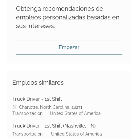
Obtenga recomendaciones de
empleos personalizadas basadas en
sus intereses.
Empezar
Empleos similares
Truck Driver - 1st Shift
No podemos encontrar la página que está buscando.
Charlotte, North Carolina, 28271
Shaw Industries Group, Inc. suministra alfombras, pisos resil
Transportacion
United States of America
Truck Driver - 1st Shift (Nashville, TN)
Shaw Industries Group, Inc. suministra alfombras, pisos resil
Transportacion
United States of America