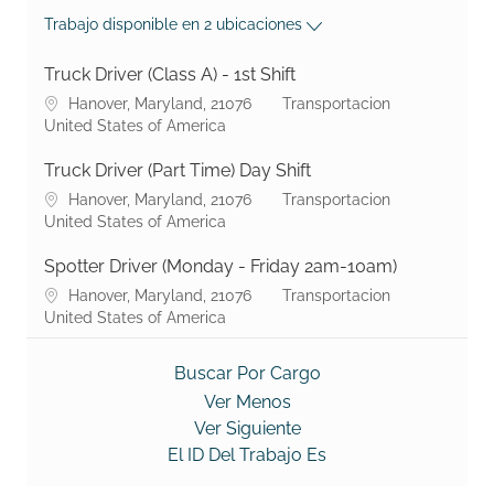
Trabajo disponible en 2 ubicaciones
Truck Driver (Class A) - 1st Shift
No podemos encontrar la página que está buscando.
Shaw Industries Group, Inc. s
Hanover, Maryland, 21076
Transportacion
United States of America
Truck Driver (Part Time) Day Shift
No podemos encontrar la página que está buscando.
Shaw Industries Group, Inc. s
Hanover, Maryland, 21076
Transportacion
United States of America
Spotter Driver (Monday - Friday 2am-10am)
No podemos encontrar la página que está buscando.
Shaw Industries Group, Inc. s
Hanover, Maryland, 21076
Transportacion
United States of America
Buscar Por Cargo
Ver Menos
Ver Siguiente
El ID Del Trabajo Es