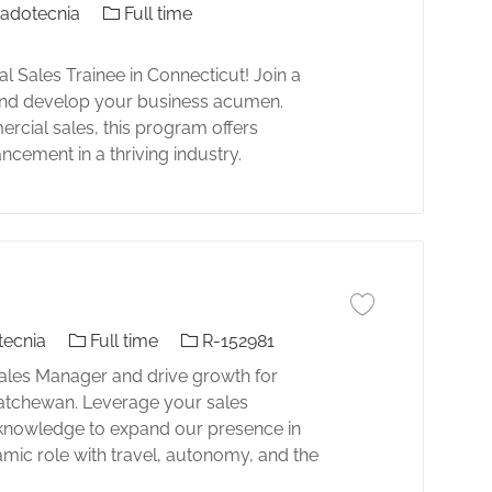
El tipo de trabajo
adotecnia
Full time
 Sales Trainee in Connecticut! Join a
and develop your business acumen.
rcial sales, this program offers
ncement in a thriving industry.
Guardar trabajo Ter
El tipo de trabajo
Identificación del trabajo
tecnia
Full time
R-152981
ales Manager and drive growth for
katchewan. Leverage your sales
et knowledge to expand our presence in
mic role with travel, autonomy, and the