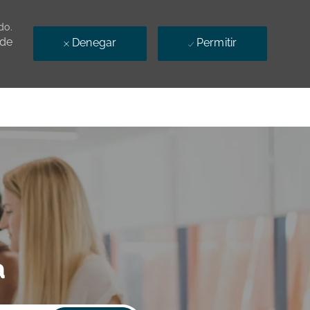
do.
 de
Denegar
Permitir
a