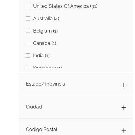
País
Trabajos
United States Of America
(
31
)
Trabajos
Australia
(
4
)
Trabajo
Belgium
(
1
)
Trabajo
Canada
(
1
)
Trabajo
India
(
1
)
Trabajo
Singapore
(
1
)
Estado/Provincia
Ciudad
Código Postal