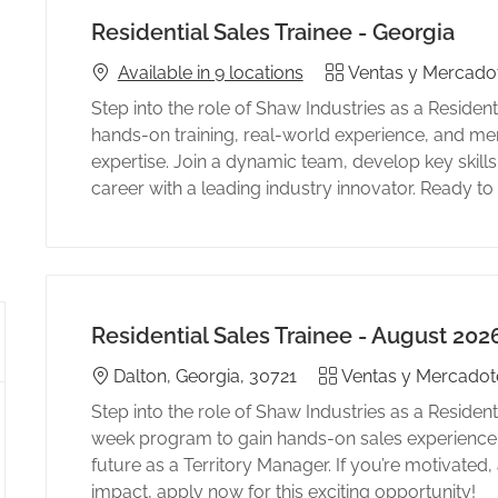
Residential Sales Trainee - Georgia
Category
Available in 9 locations
Ventas y Mercado
Step into the role of Shaw Industries as a Resident
hands-on training, real-world experience, and men
expertise. Join a dynamic team, develop key skill
career with a leading industry innovator. Ready 
Residential Sales Trainee - August 202
Location
Category
Dalton, Georgia, 30721
Ventas y Mercadot
Step into the role of Shaw Industries as a Residen
week program to gain hands-on sales experience, 
future as a Territory Manager. If you’re motivate
impact, apply now for this exciting opportunity!