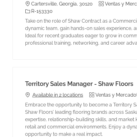
Location
Category
Cartersville, Georgia, 30120
Ventas y Merc
Identificación del trabajo
R-153330
Take on the role of Shaw Contract as a Commercial
dynamic team, gain hands-on sales experience, 
Ideal for recent graduates eager to grow in comme
professional training, networking, and career adva
Territory Sales Manager - Shaw Floors
Category
Available in 2 locations
Ventas y Mercado
Embrace the opportunity to become a Territory S
Shaw Floors’ leading flooring brands across Sas
expertise, relationship-building skills, and mark
retail and commercial environments. Enjoy a dyna
opportunity to make a real impact.