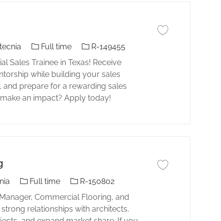
Guardar trabajo Res
El tipo de trabajo
Identificación del trabajo
tecnia
Full time
R-149455
ial Sales Trainee in Texas! Receive
torship while building your sales
s, and prepare for a rewarding sales
to make an impact? Apply today!
g
Guardar trabajo Acc
El tipo de trabajo
Identificación del trabajo
nia
Full time
R-150802
Manager, Commercial Flooring, and
trong relationships with architects,
ects, and expand market share. If you