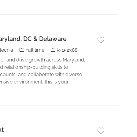
Maryland, DC & Delaware
Guardar trabajo Sha
El tipo de trabajo
Identificación del trabajo
tecnia
Full time
R-152388
ger and drive growth across Maryland,
relationship-building skills to
counts, and collaborate with diverse
ensive environment, this is your
ut
Guardar trabajo Com