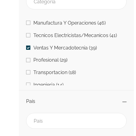
Categoría
Trabajos
Manufactura Y Operaciones
(
46
)
Trabajo
Tecnicos Electricistas/Mecanicos
(
41
)
Trabajos
Ventas Y Mercadotecnia
(
39
)
Trabajos
Profesional
(
29
)
Trabajos
Transportacion
(
18
)
Trabajos
Ingenieria
(
14
)
Trabajos
Information Technology (IT)
(
5
)
País
Trabajos
Universidad A Carrera
(
4
)
Trabajo
Otro
(
1
)