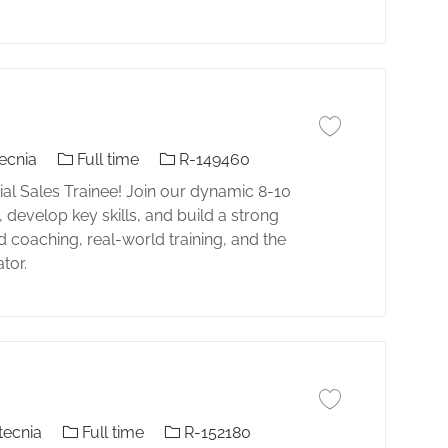
Guardar trabajo Res
El tipo de trabajo
Identificación del trabajo
ecnia
Full time
R-149460
tial Sales Trainee! Join our dynamic 8-10
develop key skills, and build a strong
d coaching, real-world training, and the
tor.
Guardar trabajo Sha
El tipo de trabajo
Identificación del trabajo
tecnia
Full time
R-152180