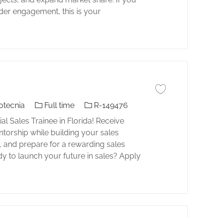
der engagement, this is your
Guardar trabajo Resi
El tipo de trabajo
Identificación del trabajo
otecnia
Full time
R-149476
ial Sales Trainee in Florida! Receive
torship while building your sales
s, and prepare for a rewarding sales
dy to launch your future in sales? Apply