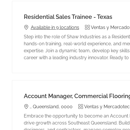
Residential Sales Trainee - Texas
Category
Available in 9 locations
Ventas y Mercado
s
Step into the role of Shaw Industries as a Resident
hands-on training, real-world experience, and men
expertise. Join a dynamic team, develop key skill
career with a leading industry innovator. Ready 
Account Manager, Commercial Floorin
Location
Category
., Queensland, 0000
Ventas y Mercadotec
Embrace the opportunity to become an Account 
drive growth across Southeast Queensland. Build s
designers, and contractors, manage complex proj