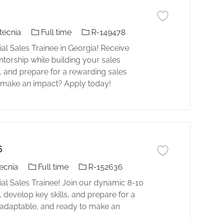
Guardar trabajo Res
El tipo de trabajo
Identificación del trabajo
tecnia
Full time
R-149478
ial Sales Trainee in Georgia! Receive
torship while building your sales
s, and prepare for a rewarding sales
to make an impact? Apply today!
6
Guardar trabajo Res
El tipo de trabajo
Identificación del trabajo
ecnia
Full time
R-152636
tial Sales Trainee! Join our dynamic 8-10
develop key skills, and prepare for a
d, adaptable, and ready to make an