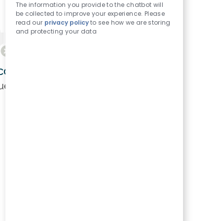
The information you provide to the chatbot will
be collected to improve your experience. Please
read our
privacy policy
to see how we are storing
and protecting your data
on sus criterios de búsqueda.
ue de nuevo.