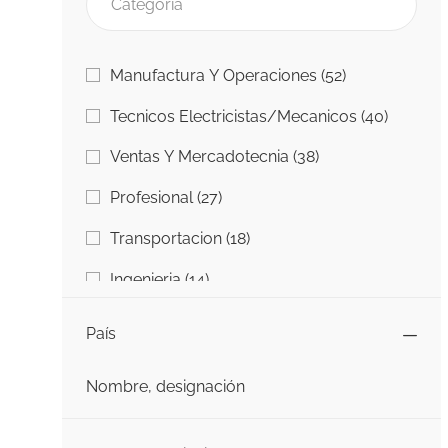
Categoría
Trabajos
Manufactura Y Operaciones
(
52
)
Trabajo
Tecnicos Electricistas/Mecanicos
(
40
)
Trabajos
Ventas Y Mercadotecnia
(
38
)
Trabajos
Profesional
(
27
)
Trabajos
Transportacion
(
18
)
Trabajos
Ingenieria
(
14
)
Trabajos
Information Technology (IT)
(
5
)
País
Trabajos
Universidad A Carrera
(
4
)
Nombre, designación
Trabajo
Otro
(
1
)
País
Tecnologias De Informacion
(
0
)